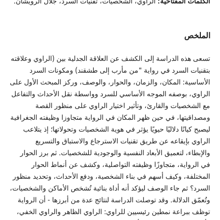
الكلمات المفتاحية:
الراوي، الشخصيات، تقنيات السرد، جلال الرويشان.
الملخص
تسعى هذه الدراسة إلى الكشف عن العلاقة الجدلية بين (الراوي وعلاقته
بتقنيات السرد في رواية "من مأرب إلى طشقند) ومكونات السرد
الأساسية: المكان، والزمان، والحوار، والوصف، وركز المبحث الأول على
الراوي، بوصفه الموجه الأساسي للسرد وواسطة نقل الأحداث والتفاعل
مع الشخصيات والقارئ، وتأثير اختيار الراوي على منظور القصة
ومصداقيتها، في حين ظهر المكان في الرواية متجاوزا وظيفته الجغرافية
ليصبح كيانًا دلاليًا حيويًا يؤثر في هوية الشخصيات وتحولاتها؛ إذ يتلاعب
الراوي بإيقاعه عن طريق تقنيات الاسترجاع والاستباق والتسريع
والإبطاء، لتعميق الأبعاد النفسية والوجودية للشخصيات. ثم برز الحوار
في الرواية، متجاوزًا وظيفته التواصلية، وكشف عن أنماط الحوار
المختلفة، وكيف أسهم في بناء الشخصية، ودفع الأحداث، وتحديد منظور
السرد؟ ثم جاء الوصف ليؤكد أنه أداة بنائية تُشخص الأماكن والشخصيات،
وتُعمّق الدلالة. وقد توصلت الدراسة لنتائج عدة من أبرزها - أن الرواية
توظف ببراعة نمطين رئيسيين للراوي: الراوي الظاهر والراوي الخفي،