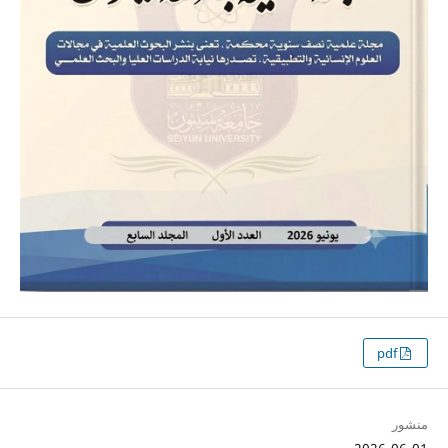
pdf
منشور