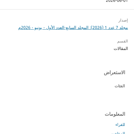
2026-06-01
إصدار
مجلد 7 عدد 1 (2026): المجلد السابع-العدد الأول - يونيو - 2026م
القسم
المقالات
الاستعراض
الفئات
المعلومات
للقراء
للمؤلفين