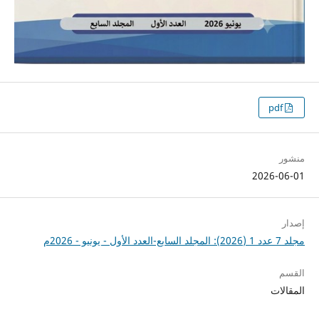
pdf
منشور
2026-06-01
إصدار
مجلد 7 عدد 1 (2026): المجلد السابع-العدد الأول - يونيو - 2026م
القسم
المقالات