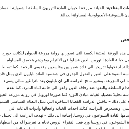
ات المفتاحية:
الخيانة-مزرعة الحيوان-القادة الثوريون-السلطة-الشمولية-الفساد-
دئ-الشيوعية-الأيديولوجيا-المساواة-العدالة.
لخص
ل هذه الورقة البحثية الكيفية التي تصور بها رواية مزرعة الحيوان للكاتب جورج
ل خيانة القادة الثوريين الذين فشلوا في الالتزام بوعودهم بتحقيق المساواه
الة. اذ تحولوا تدريجيا الى قادة شموليين وفاسدين وعديمي الرحمة. كما تسلط
سة الضوء على التغير والتحول الجذري في شخصية القائد نابليون الذي يمثل قاد
ة في المزرعة. وتشير نتائج الدراسة الى ان نابليون يعد ثائرا غير مثالي يسيء
ام السلطة والنفوذ ضد رفاقه الذين وقفوا الى جانبه اثناء التمرد. كما تقدم
سة تحليلا تفصيليا لخيانة مبادئ الثورة كما صورها اورويل في رواية مزرعة الحيو
ة على ذلك – تناقش الدراسة القضايا الساخرة التي تمثل النظام السياسي الشم
ي. وتستعرض الدراسة كذلك احداث الخيانة وافعالها وأدوات الدعاية التي
مها القادة الشيوعيون في روسيا. إضافة الى ذلك – تهدف الدراسة الى تحليل خ
دة الشيوعيون في روسيا ورد فعل الفقراء الروس تجاه ما تعرضوا له من اضطهاد
 وظلم ولا مساواة في المجتمع. ومن جانب اخر – توضح الدراسة التفاوت بين