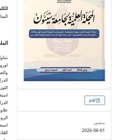
الكلم
المبا
الم
تتناو
اوروي
والعد
الدرا
الثور
استخد
التنزيلات
pdf
الدرا
علاو
الروس
منشور
استخد
2026-06-01
القا
وقمع