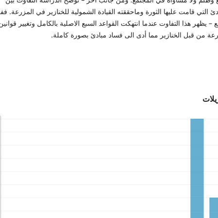
دئ التي قامت عليها الثورة وماحققته القيادة الشمولية للخنازير في المزرعة. فف
ع – يظهر هذا التفاوت عندما انتهكت القواعد السبع الاصلية بالكامل وتغيير قوانين
عة من قبل الخنازير مما أدى الى فساد مبادئ بصورة كاملة.
زيلات